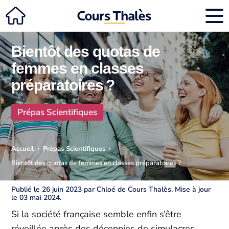
Bientôt des quotas de
femmes en classes
préparatoires ?
Prépas Scientifiques
›
›
Accueil
Prépas Scientifiques
Bientôt des quotas de femmes en classes préparatoires ?
Publié le 26 juin 2023 par Chloé de Cours Thalès. Mise à jour
le 03 mai 2024.
Si la société française semble enfin s’être
réveillée après des décennies de simulacres