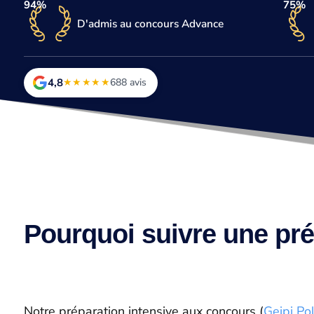
94%
75%
D'admis au concours Advance
4,8
★★★★★
688 avis
Pourquoi suivre une pré
Notre préparation intensive aux concours (
Geipi Po