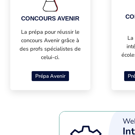
CO
CONCOURS AVENIR
La prépa pour réussir le
La
concours Avenir grâce à
int
des profs spécialistes de
école
celui-ci.
Prépa Avenir
Pré
Web
In