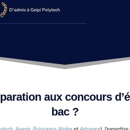
D'admis à Geipi Polytech
paration aux concours d’é
bac ?
lytech
,
Avenir
,
Puissance Alpha
et
Advance
), l’expertis