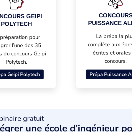
CONCOUR
NCOURS GEIPI
PUISSANCE A
POLYTECH
La prépa la pl
 préparation pour
complète aux épr
égrer l’une des 35
écrites et orales
s du concours Geipi
concours.
Polytech.
pa Geipi Polytech
Prépa Puissance A
inaire gratuit
tégrer une école d’ingénieur p