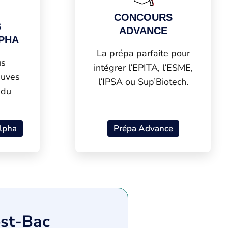
CONCOURS
S
ADVANCE
LPHA
La prépa parfaite pour
us
intégrer l’EPITA, l’ESME,
euves
l’IPSA ou Sup’Biotech.
 du
lpha
Prépa Advance
ost-Bac