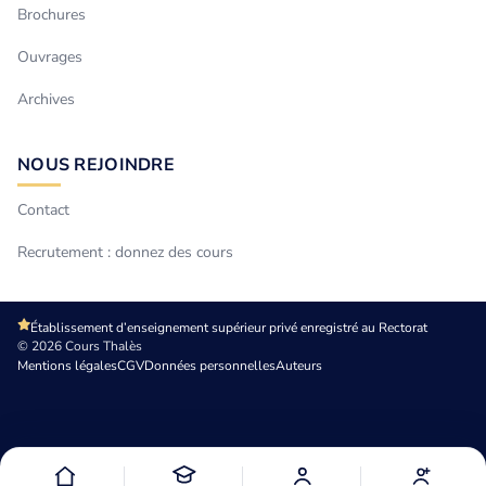
Brochures
Ouvrages
Archives
NOUS REJOINDRE
Contact
Recrutement : donnez des cours
Établissement d’enseignement supérieur privé enregistré au Rectorat
© 2026 Cours Thalès
Mentions légales
CGV
Données personnelles
Auteurs