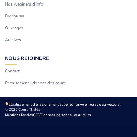
Nos webinars d’info
Brochures
Ouvrages
Archives
NOUS REJOINDRE
Contact
Recrutement : donnez des cours
Établissement d’enseignement supérieur privé enregistré au Rectorat
© 2026 Cours Thalès
Mentions légales
CGV
Données personnelles
Auteurs