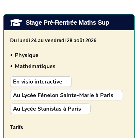
qu
l'o

Stage Pré-Rentrée Maths Sup
p
t 
po
Du lundi 24 au vendredi 28 août 2026
e.
Physique
Mathématiques
En visio interactive
Au Lycée Fénelon Sainte-Marie à Paris
Au Lycée Stanislas à Paris
Tarifs