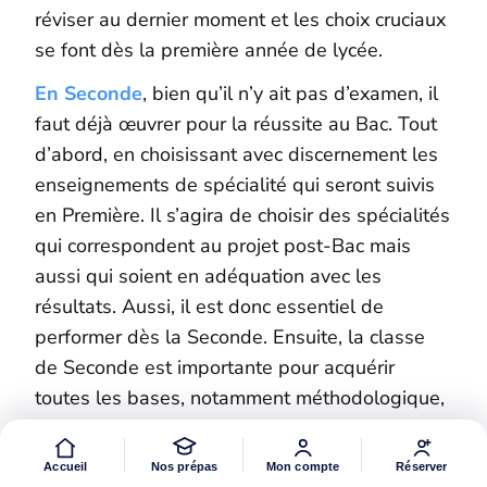
réviser au dernier moment et les choix cruciaux
se font dès la première année de lycée.
En Seconde
, bien qu’il n’y ait pas d’examen, il
faut déjà œuvrer pour la réussite au Bac. Tout
d’abord, en choisissant avec discernement les
enseignements de spécialité qui seront suivis
en Première. Il s’agira de choisir des spécialités
qui correspondent au projet post-Bac mais
aussi qui soient en adéquation avec les
résultats. Aussi, il est donc essentiel de
performer dès la Seconde. Ensuite, la classe
de Seconde est importante pour acquérir
toutes les bases, notamment méthodologique,
qui ne seront pas forcément reprises en
Première. Enfin, parce que commencer son
Accueil
Nos prépas
Mon compte
Réserver