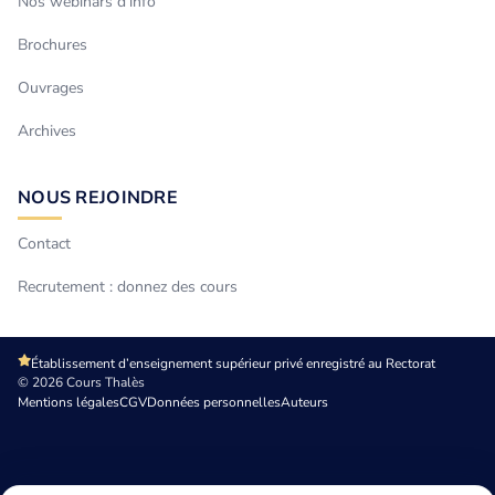
Nos webinars d’info
Brochures
Ouvrages
Archives
NOUS REJOINDRE
Contact
Recrutement : donnez des cours
Établissement d’enseignement supérieur privé enregistré au Rectorat
© 2026 Cours Thalès
Mentions légales
CGV
Données personnelles
Auteurs