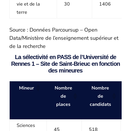
vie et de la
30
1406
terre
Source : Données Parcoursup – Open
Data/Ministère de l’enseignement supérieur et
de la recherche
La sélectivité en PASS de l’Université de
Rennes 1 – Site de Saint-Brieuc en fonction
des mineures
Mineur
Nombre
Nombre
C
de
de
places
candidats
Sciences
45
518
1