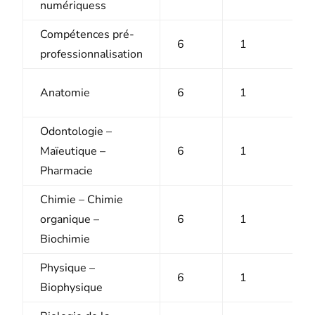
numériquess
Compétences pré-
6
1
professionnalisation
Anatomie
6
1
Odontologie –
Maïeutique –
6
1
Pharmacie
Chimie – Chimie
organique –
6
1
Biochimie
Physique –
6
1
Biophysique