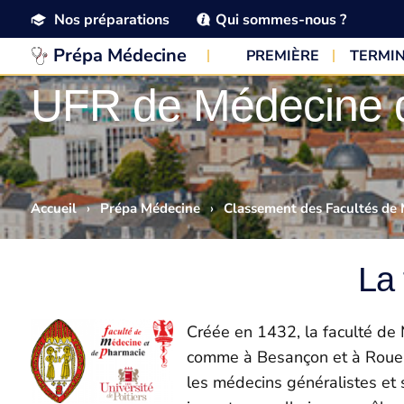
Nos préparations
Qui sommes-nous ?
Prépa Médecine
PREMIÈRE
TERMI
UFR de Médecine d
Accueil
›
Prépa Médecine
›
Classement des Facultés de
La 
Créée en 1432, la faculté de M
comme à Besançon et à Rouen,
les médecins généralistes et