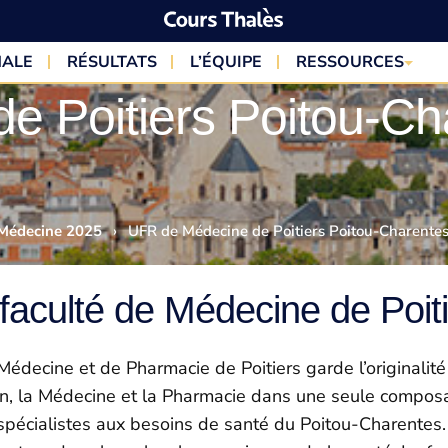
NALE
RÉSULTATS
L’ÉQUIPE
RESSOURCES
e Poitiers Poitou-Ch
 Médecine 2025
›
UFR de Médecine de Poitiers Poitou-Charente
faculté de Médecine de Poit
édecine et de Pharmacie de Poitiers garde l’originalité
 la Médecine et la Pharmacie dans une seule composante
 spécialistes aux besoins de santé du Poitou-Charentes