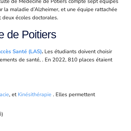
faculté de Médecine de Potiers compte sept équipes
sur la maladie d’Alzheimer, et une équipe rattachée
t deux écoles doctorales.
 de Poitiers
Accès Santé (LAS)
.
Les étudiants doivent choisir
nements de santé, . En 2022, 810 places étaient
acie
, et
Kinésithérapie
. Elles permettent
é)