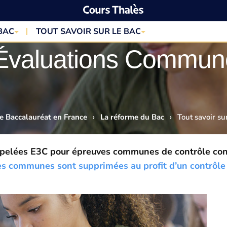
BAC
TOUT SAVOIR SUR LE BAC
s Évaluations Commun
e Baccalauréat en France
›
La réforme du Bac
›
Tout savoir su
elées E3C pour épreuves communes de contrôle cont
es communes sont supprimées au profit d’un contrôle 