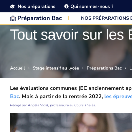
Nos préparations
Qui sommes-nous ?
Préparation Bac
NOS PRÉPARATIONS 
Tout savoir sur le
Accueil
›
Stage intensif au lycée
›
Préparations Bac
›
L
Les évaluations communes (EC anciennement app
Bac
. Mais à partir de la rentrée 2022,
les épreuv
Rédigé par Angéla Vidal, professeure au Cours Thalès.