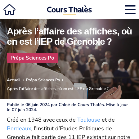
Après l’affaire des affiches, où
en est l’IEP de Grenoble ?
Prépa Sciences Po
›
›
Accueil
Prépa Sciences Po
Après l’affaire des affiches, où en est l’IEP de Grenoble ?
Publié le 06 juin 2024 par Chloé de Cours Thalès. Mise à jour
le 07 juin 2024.
Créé en 1948 avec ceux de
Toulouse
et de
Bordeaux
, l’Institut d’Études Politiques de
Grenoble fait partie des 11 IEP existant sur notre