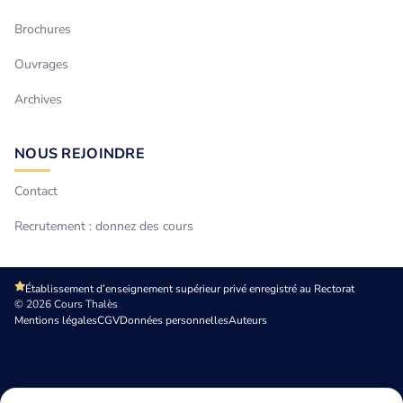
Brochures
Ouvrages
Archives
NOUS REJOINDRE
Contact
Recrutement : donnez des cours
Établissement d’enseignement supérieur privé enregistré au Rectorat
© 2026 Cours Thalès
Mentions légales
CGV
Données personnelles
Auteurs