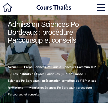
Admission Sciences Po
Bordeaux : procédure
Parcoursup et conseils
›
Accueil
Prépa Sciences Po Paris & Concours Commun IEP
›
›
Les Instituts d’Études Politiques (IEP) en France
Sciences Po Bordeaux : présentation complète de l’IEP et ses
›
formations
Admission Sciences Po Bordeaux : procédure
Parcoursup et conseils