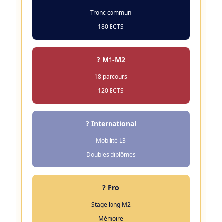
Tronc commun
180 ECTS
? M1-M2
18 parcours
120 ECTS
? International
Mobilité L3
Doubles diplômes
? Pro
Stage long M2
Mémoire