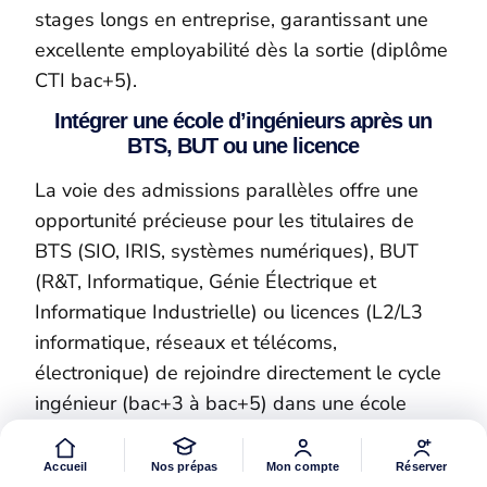
stages longs en entreprise, garantissant une
excellente employabilité dès la sortie (diplôme
CTI bac+5).
Intégrer une école d’ingénieurs après un
BTS, BUT ou une licence
La voie des admissions parallèles offre une
opportunité précieuse pour les titulaires de
BTS (SIO, IRIS, systèmes numériques), BUT
(R&T, Informatique, Génie Électrique et
Informatique Industrielle) ou licences (L2/L3
informatique, réseaux et télécoms,
électronique) de rejoindre directement le cycle
ingénieur (bac+3 à bac+5) dans une école
spécialisée télécommunications et réseaux.
Accueil
Nos prépas
Mon compte
Réserver
Ces admissions se font via des concours