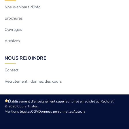
Nos webinars d’info
Brochures
Ouvrages
Archives
NOUS REJOINDRE
Contact
Recrutement : donnez des cours
Établissement d’enseignement supérieur privé enregistré au Rectorat
© 2026 Cours Thalès
Mentions légales
CGV
Données personnelles
Auteurs