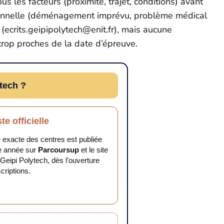
us les facteurs (proximité, trajet, conditions) avant
ptionnelle (déménagement imprévu, problème médical
 (ecrits.geipipolytech@enit.fr), mais aucune
trop proches de la date d’épreuve.
ytech ?
ste officielle
e exacte des centres est publiée
e année sur
Parcoursup
et le site
l Geipi Polytech, dès l’ouverture
criptions.