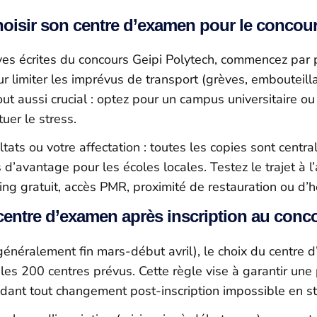
hoisir son centre d’examen pour le concour
es écrites du concours Geipi Polytech, commencez par pr
r limiter les imprévus de transport (grèves, embouteill
t aussi crucial : optez pour un campus universitaire ou 
uer le stress.
sultats ou votre affectation : toutes les copies sont ce
’avantage pour les écoles locales. Testez le trajet à l
rking gratuit, accès PMR, proximité de restauration ou 
centre d’examen après inscription au conc
éralement fin mars-début avril), le choix du centre d’exa
es 200 centres prévus. Cette règle vise à garantir une pl
rendant tout changement post-inscription impossible en s