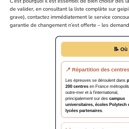
C’est pourquoi il est essentiel de bien choisir dès l
de valider, en consultant la liste complète sur g
grave), contactez immédiatement le service concours 
garantie de changement n’est offerte – les demand
📝 Où 
📍 Répartition des centre
Les épreuves se déroulent dans
p
200 centres
en France métropolit
outre-mer et à l’international,
principalement sur des
campus
universitaires, écoles Polytech
lycées partenaires
.