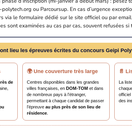
a phase d’inscription (mi-janvier à début mars) : pesez to
eipi-polytech.org ou Parcoursup. En cas d’urgence exce
via le formulaire dédié sur le site officiel ou par email
es sont examinées au cas par cas, souvent refusées si 
ont lieu les épreuves écrites du concours Geipi Pol
s
🌍 Une couverture très large
📄 Li
rès de
Centres disponibles dans les grandes
La list
aine,
villes françaises, en
DOM-TOM
et dans
chaqu
de nombreux pays à l’étranger,
officie
permettant à chaque candidat de passer
des ins
 ou
l’épreuve
au plus près de son lieu de
résidence
.