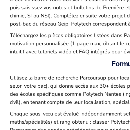
puis saisissez vos notes et bulletins de Première 
chimie, SI ou NSI). Complétez ensuite votre projet
post-bac du réseau Geipi Polytech correspondent à 
Téléchargez les pièces obligatoires listées dans Par
motivation personnalisée (1 page max, ciblant le co
intuitif avec tutoriels vidéo et FAQ intégrés pour é
Formu
Utilisez la barre de recherche Parcoursup pour loca
selon votre bac), qui donne accès aux 30+ écoles p
des écoles spécifiques comme Polytech Nantes (ingé
civil), en tenant compte de leur localisation, spécial
Chaque sous-vœu est évalué indépendamment selon 
maths/spécialités) et rang obtenu ; classer Polytech
Parcoursup des années précédentes pour prioriser 