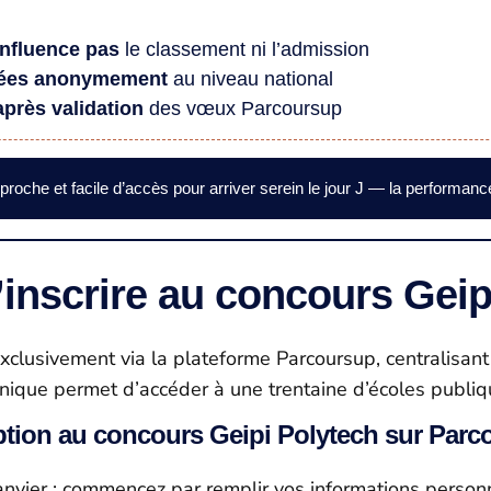
influence pas
le classement ni l’admission
gées anonymement
au niveau national
 après validation
des vœux Parcoursup
roche et facile d’accès pour arriver serein le jour J — la performan
nscrire au concours Geip
 exclusivement via la plateforme Parcoursup, centralisa
ique permet d’accéder à une trentaine d’écoles publiqu
ption au concours Geipi Polytech sur Par
nvier : commencez par remplir vos informations personnel