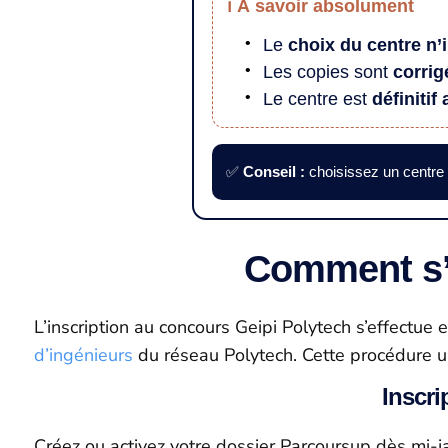
ℹ️ À savoir absolument
Le
choix du centre n’
Les copies sont
corri
Le centre est
définitif
✅
Conseil :
choisissez un centre p
Comment s’i
L’inscription au concours Geipi Polytech s’effectue
d’ingénieurs
du réseau Polytech. Cette procédure un
Inscri
Créez ou activez votre dossier Parcoursup dès mi-ja