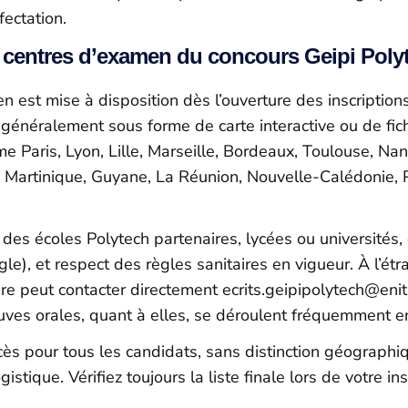
fectation.
 centres d’examen du concours Geipi Poly
n est mise à disposition dès l’ouverture des inscription
g, généralement sous forme de carte interactive ou de fi
e Paris, Lyon, Lille, Marseille, Bordeaux, Toulouse, Na
 Martinique, Guyane, La Réunion, Nouvelle-Calédonie, Po
es écoles Polytech partenaires, lycées ou universités,
ègle), et respect des règles sanitaires en vigueur. À l’ét
ire peut contacter directement ecrits.geipipolytech@eni
euves orales, quant à elles, se déroulent fréquemment en 
’accès pour tous les candidats, sans distinction géograph
stique. Vérifiez toujours la liste finale lors de votre in