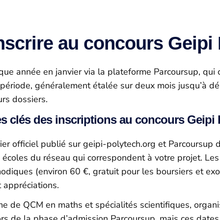
nscrire au concours Geipi 
que année en janvier via la plateforme Parcoursup, qui 
e période, généralement étalée sur deux mois jusqu’à d
rs dossiers.
s clés des inscriptions au concours Geipi
r officiel publié sur geipi-polytech.org et Parcoursup dès
coles du réseau qui correspondent à votre projet. Les 
diques (environ 60 €, gratuit pour les boursiers et exon
 appréciations.
rme de QCM en maths et spécialités scientifiques, organ
 lors de la phase d’admission Parcoursup, mais ces dates