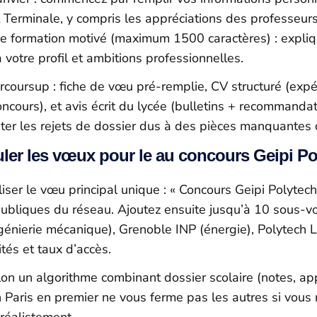
et Terminale, y compris les appréciations des professeu
 de formation motivé (maximum 1500 caractères) : expli
votre profil et ambitions professionnelles.
coursup : fiche de vœu pré-remplie, CV structuré (expéri
ncours), et avis écrit du lycée (bulletins + recommanda
viter les rejets de dossier dus à des pièces manquantes ou
ler les vœux pour le au concours Geipi Po
liser le vœu principal unique : « Concours Geipi Polytech
ubliques du réseau. Ajoutez ensuite jusqu’à 10 sous-vœ
nierie mécanique), Grenoble INP (énergie), Polytech Lil
ités et taux d’accès.
un algorithme combinant dossier scolaire (notes, appr
 Paris en premier ne vous ferme pas les autres si vous n’
réalistement.