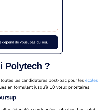
ce dépend de vous, pas du lieu.
i Polytech ?
nt toutes les candidatures post-bac pour les
écoles
es en formulant jusqu’à 10 vœux prioritaires.
coursup
les (identité, coordonnées, situation familiale),