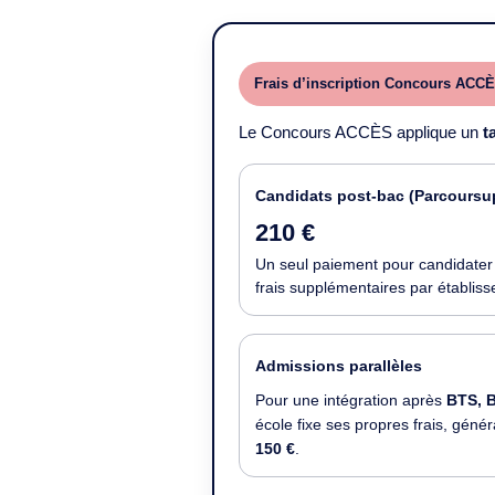
Frais d’inscription Concours ACC
Le Concours ACCÈS applique un
t
Candidats post-bac (Parcoursu
210 €
Un seul paiement pour candidate
frais supplémentaires par établis
Admissions parallèles
Pour une intégration après
BTS, 
école fixe ses propres frais, gén
150 €
.