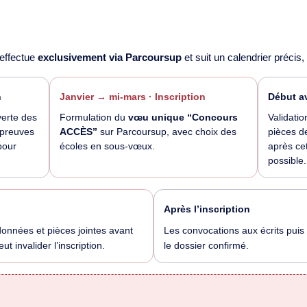
’effectue
exclusivement via Parcoursup
et suit un calendrier précis,
n
Janvier → mi-mars · Inscription
Début av
erte des
Formulation du
vœu unique “Concours
Validatio
épreuves
ACCÈS”
sur Parcoursup, avec choix des
pièces d
pour
écoles en sous-vœux.
après ce
possible.
Après l’inscription
ordonnées et pièces jointes avant
Les convocations aux écrits puis
ut invalider l’inscription.
le dossier confirmé.