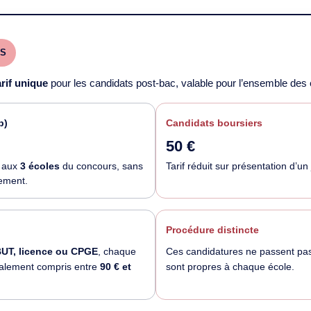
ÈS
arif unique
pour les candidats post-bac, valable pour l’ensemble de
p)
Candidats boursiers
50 €
r aux
3 écoles
du concours, sans
Tarif réduit sur présentation d’un
sement.
Procédure distincte
BUT, licence ou CPGE
, chaque
Ces candidatures ne passent pas
éralement compris entre
90 € et
sont propres à chaque école.