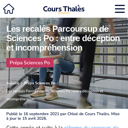
Les recalés Parcoursup de
Sciences Po : entre déception
et incompréhension
Prépa Sciences Po
›
›
Accueil
Prépa Sciences Po
Les recalés Parcoursup de Sciences Po : entre déception et
incompréhension
Publié le 16 septembre 2021 par Chloé de Cours Thalès. Mise
à jour le 15 avril 2026.
Cette année et suite à la
réforme du concours de