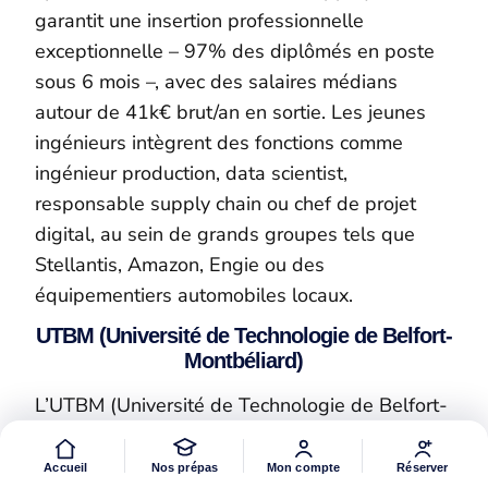
garantit une insertion professionnelle
exceptionnelle – 97% des diplômés en poste
sous 6 mois –, avec des salaires médians
autour de 41k€ brut/an en sortie. Les jeunes
ingénieurs intègrent des fonctions comme
ingénieur production, data scientist,
responsable supply chain ou chef de projet
digital, au sein de grands groupes tels que
Stellantis, Amazon, Engie ou des
équipementiers automobiles locaux.
UTBM (Université de Technologie de Belfort-
Montbéliard)
L’UTBM (Université de Technologie de Belfort-
Montbéliard) s’est forgée une réputation solide
depuis sa création en 1985, au cœur de l’arc
Accueil
Nos prépas
Mon compte
Réserver