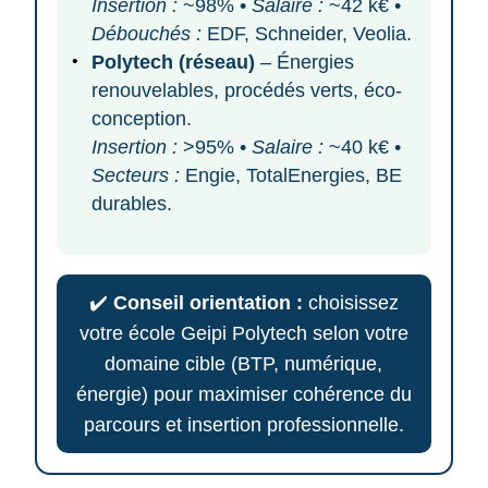
Insertion :
~98% •
Salaire :
~42 k€ •
Débouchés :
EDF, Schneider, Veolia.
Polytech (réseau)
– Énergies
renouvelables, procédés verts, éco-
conception.
Insertion :
>95% •
Salaire :
~40 k€ •
Secteurs :
Engie, TotalEnergies, BE
durables.
✔️
Conseil orientation :
choisissez
votre école Geipi Polytech selon votre
domaine cible (BTP, numérique,
énergie) pour maximiser cohérence du
parcours et insertion professionnelle.