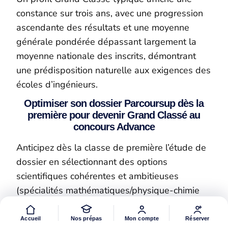
constance sur trois ans, avec une progression
ascendante des résultats et une moyenne
générale pondérée dépassant largement la
moyenne nationale des inscrits, démontrant
une prédisposition naturelle aux exigences des
écoles d’ingénieurs.
Optimiser son dossier Parcoursup dès la
première pour devenir Grand Classé au
concours Advance
Anticipez dès la classe de première l’étude de
dossier en sélectionnant des options
scientifiques cohérentes et ambitieuses
(spécialités mathématiques/physique-chimie
ou sciences de l’ingénieur, complétées par SI
ou NSI), qui maximisent les coefficients
Accueil
Nos prépas
Mon compte
Réserver