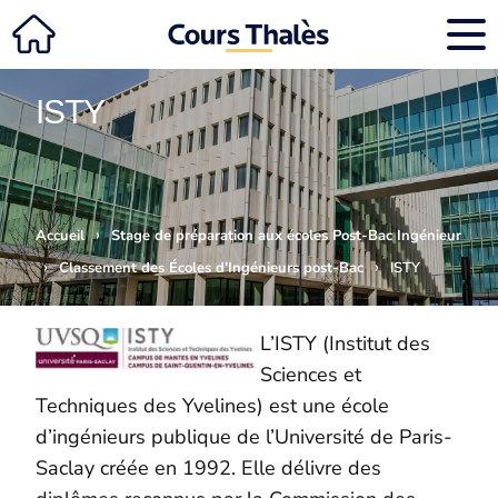
ISTY
›
Accueil
Stage de préparation aux écoles Post-Bac Ingénieur
›
›
Classement des Écoles d’Ingénieurs post-Bac
ISTY
L’ISTY (Institut des
Sciences et
Techniques des Yvelines) est une école
d’ingénieurs publique de l’Université de Paris-
Saclay créée en 1992. Elle délivre des