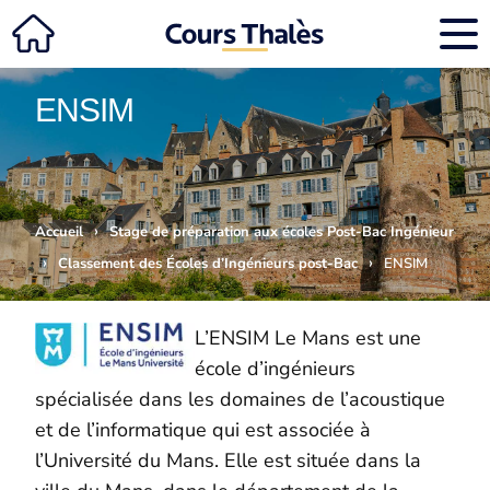
ENSIM
›
Accueil
Stage de préparation aux écoles Post-Bac Ingénieur
›
›
Classement des Écoles d’Ingénieurs post-Bac
ENSIM
L’ENSIM Le Mans est une
école d’ingénieurs
spécialisée dans les domaines de l’acoustique
et de l’informatique
qui est associée à
l’Université du Mans
. Elle est située dans la