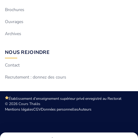
Brochures
Ouvrages
Archives
NOUS REJOINDRE
Contact
Recrutement : donnez des cours
Établissement d’enseignement supérieur privé enregistré au Rectorat
© 2026 Cours Thalès
Mentions légales
CGV
Données personnelles
Auteurs