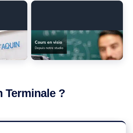
Cours en visio
Depuis notre studio
n Terminale ?