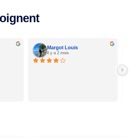
moignent
Margot Louis
il y a 2 mois
Bonne
d'éco
ce qu