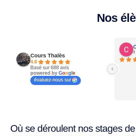
Nos élè
C
i
Cours Thalès
4.8
Basé sur 688 avis
powered by
G
o
o
g
l
e
évaluez-nous sur
Où se déroulent nos stages de