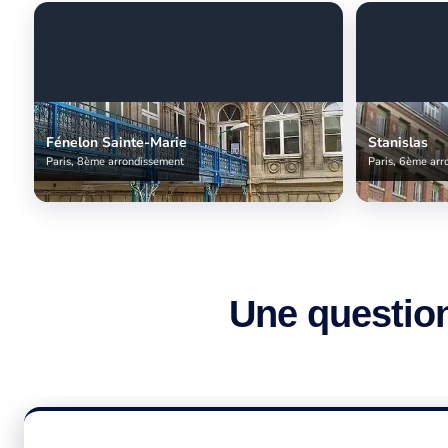
Fénelon Sainte-Marie
Stanislas
Paris, 8ème arrondissement
Paris, 6ème arr
Une question