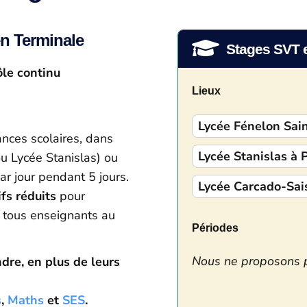
en Terminale

Stages SVT 
ôle continu
Lieux
Lycée Fénelon Sain
nces scolaires, dans
Lycée Stanislas à 
u Lycée Stanislas) ou
ar jour pendant 5 jours.
Lycée Carcado-Sais
ifs réduits
pour
– tous enseignants au
Périodes
Nous ne proposons 
re, en plus de leurs
s
,
Maths
et
SES
.