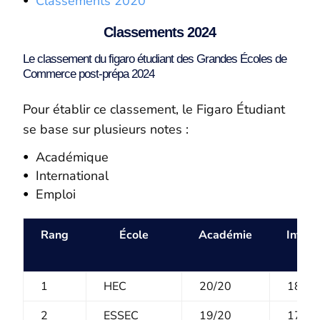
Classements 2020
Classements 2024
Le classement du figaro étudiant des Grandes Écoles de
Commerce post-prépa 2024
Pour établir ce classement, le Figaro Étudiant
se base sur plusieurs notes :
Académique
International
Emploi
Rang
École
Académie
Intern
1
HEC
20/20
18,2/
2
ESSEC
19/20
17,8/