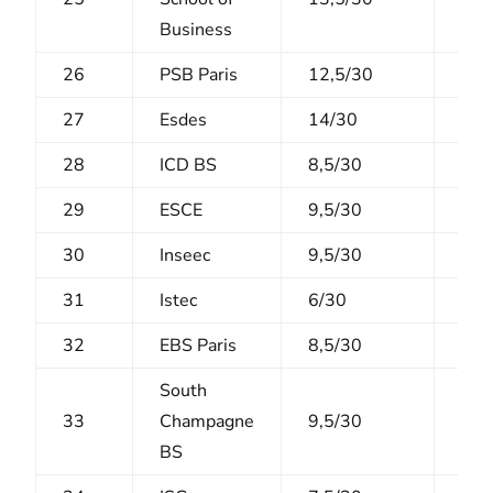
Business
26
PSB Paris
12,5/30
9/1
27
Esdes
14/30
5,5
28
ICD BS
8,5/30
7/1
29
ESCE
9,5/30
5/1
30
Inseec
9,5/30
5,5
31
Istec
6/30
8,5
32
EBS Paris
8,5/30
7/1
South
33
Champagne
9,5/30
4,5
BS