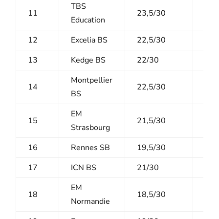
TBS
11
23,5/30
7,5
Education
12
Excelia BS
22,5/30
7/1
13
Kedge BS
22/30
5,5
Montpellier
14
22,5/30
7,5
BS
EM
15
21,5/30
7/1
Strasbourg
16
Rennes SB
19,5/30
8,5
17
ICN BS
21/30
7/1
EM
18
18,5/30
8/1
Normandie