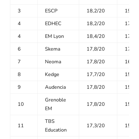
3
ESCP
18,2/20
19,2/
4
EDHEC
18,2/20
17,4/
4
EM Lyon
18,4/20
17,2/
6
Skema
17,8/20
17,6/
7
Neoma
17,8/20
16,1/
8
Kedge
17,7/20
15,4/
9
Audencia
17,8/20
15,9/
Grenoble
10
17,8/20
15/20
EM
TBS
11
17,3/20
15,2/
Education