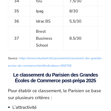
34
ISG
7,5/30
6,5
35
Ipag
8/30
4,5
36
Idrac BS
5,5/30
5,5
Brest
37
Business
8,5/30
2/1
School
Source :
https://www.letudiant.fr/classements/classement-des-grandes-
ecoles-de-commerce.html#indicateurs=900709
Le classement du Parisien des Grandes
Écoles de Commerce post-prépa 2025
Pour établir ce classement, le Parisien se base
sur plusieurs critères :
L’attractivité