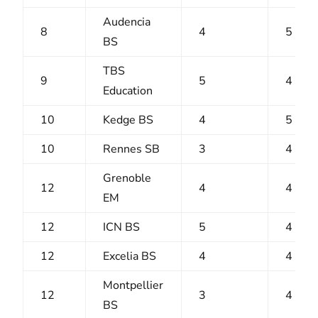
Audencia
8
4
5
BS
TBS
9
5
4
Education
10
Kedge BS
4
5
10
Rennes SB
3
4
Grenoble
12
4
4
EM
12
ICN BS
5
4
12
Excelia BS
4
4
Montpellier
12
3
4
BS