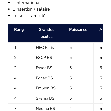
L’international
L’insertion / salaire
Le social / mixité
Rang
Grandes
Puissance
Attrac
écoles
1
HEC Paris
5
5
2
ESCP BS
5
5
2
Essec BS
5
5
4
Edhec BS
5
5
4
Emlyon BS
5
5
4
Skema BS
5
5
7
Neoma BS
4
5