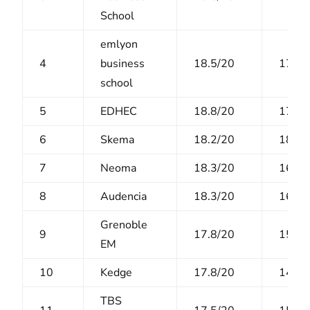
School
emlyon
4
business
18.5/20
17.7/
school
5
EDHEC
18.8/20
17/2
6
Skema
18.2/20
18.2/
7
Neoma
18.3/20
16.4/
8
Audencia
18.3/20
16.4/
Grenoble
9
17.8/20
15.6/
EM
10
Kedge
17.8/20
14.6/
TBS