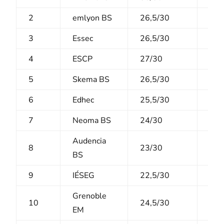
2
emlyon BS
26,5/30
9,5
3
Essec
26,5/30
10,
4
ESCP
27/30
10,
5
Skema BS
26,5/30
8/1
6
Edhec
25,5/30
8/1
7
Neoma BS
24/30
8,5
Audencia
8
23/30
9,5
BS
9
IÉSEG
22,5/30
7,5
Grenoble
10
24,5/30
7/1
EM