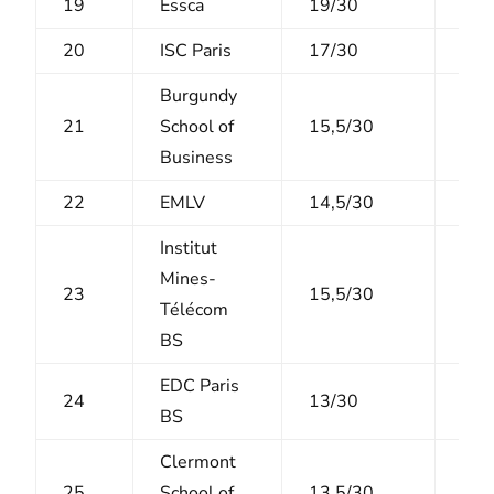
19
Essca
19/30
6/1
20
ISC Paris
17/30
10/
Burgundy
21
School of
15,5/30
8,5
Business
22
EMLV
14,5/30
9/1
Institut
Mines-
23
15,5/30
8,5
Télécom
BS
EDC Paris
24
13/30
9/1
BS
Clermont
25
School of
13,5/30
8/1