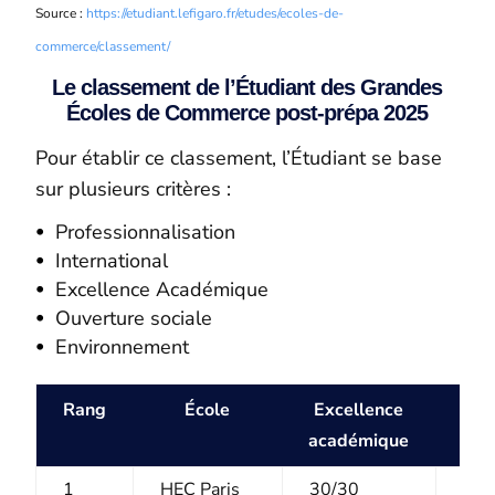
Source :
https://etudiant.lefigaro.fr/etudes/ecoles-de-
commerce/classement/
Le classement de l’Étudiant des Grandes
Écoles de Commerce post-prépa 2025
Pour établir ce classement, l’Étudiant se base
sur plusieurs critères :
Professionnalisation
International
Excellence Académique
Ouverture sociale
Environnement
Rang
École
Excellence
Pro
académique
1
HEC Paris
30/30
9,5