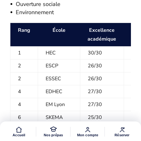
Ouverture sociale
Environnement
Rang
École
Excellence
Prof
académique
1
HEC
30/30
10/
2
ESCP
26/30
11/
2
ESSEC
26/30
11/
4
EDHEC
27/30
9/1
4
EM Lyon
27/30
10/
6
SKEMA
25/30
9/1
8
Audencia
23/30
10/
Accueil
Nos prépas
Mon compte
Réserver