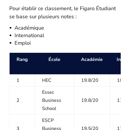
Pour établir ce classement, le Figaro Étudiant
se base sur plusieurs notes :
Académique
International
Emploi
Rang
École
Académie
Intern
1
HEC
19.8/20
18.2/
Essec
2
Business
19.8/20
17.9/
School
ESCP
3
Business
19.5/20
17.8/