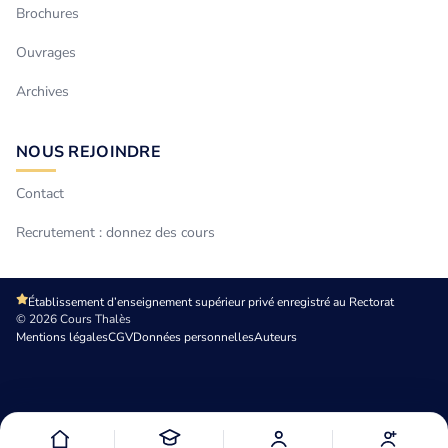
Brochures
Ouvrages
Archives
NOUS REJOINDRE
Contact
Recrutement : donnez des cours
Établissement d’enseignement supérieur privé enregistré au Rectorat
© 2026 Cours Thalès
Mentions légales
CGV
Données personnelles
Auteurs