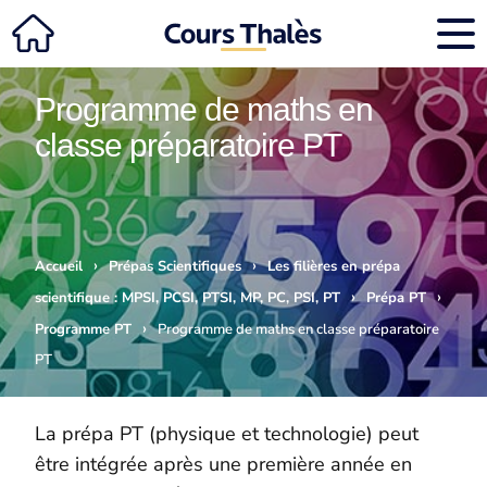
Programme de maths en
classe préparatoire PT
›
›
Accueil
Prépas Scientifiques
Les filières en prépa
›
›
scientifique : MPSI, PCSI, PTSI, MP, PC, PSI, PT
Prépa PT
›
Programme PT
Programme de maths en classe préparatoire
PT
La prépa PT (physique et technologie) peut
être intégrée après une première année en