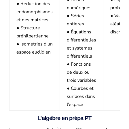
● Réduction des
numériques
probabil
endomorphismes
● Séries
● Variab
et des matrices
entières
aléatoir
● Structure
● Équations
discrète
préhilbertienne
différentielles
● Isométries d’un
et systèmes
espace euclidien
différentiels
● Fonctions
de deux ou
trois variables
● Courbes et
surfaces dans
l’espace
L’algèbre en prépa PT