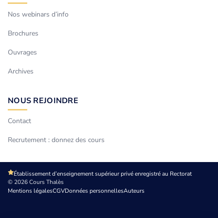
Nos webinars d’info
Brochures
Ouvrages
Archives
NOUS REJOINDRE
Contact
Recrutement : donnez des cours
Établissement d’enseignement supérieur privé enregistré au Rectorat
© 2026 Cours Thalès
Mentions légales
CGV
Données personnelles
Auteurs