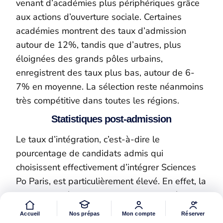
venant d’académies plus périphériques grâce
aux actions d’ouverture sociale. Certaines
académies montrent des taux d’admission
autour de 12%, tandis que d’autres, plus
éloignées des grands pôles urbains,
enregistrent des taux plus bas, autour de 6-
7% en moyenne. La sélection reste néanmoins
très compétitive dans toutes les régions.
Statistiques post-admission
Le taux d’intégration, c’est-à-dire le
pourcentage de candidats admis qui
choisissent effectivement d’intégrer Sciences
Po Paris, est particulièrement élevé. En effet, la
quasi-totalité des admis inscrivent et débutent
leur cursus à Sciences Po, ce qui confirme la
Accueil
Nos prépas
Mon compte
Réserver
forte attractivité de l’établissement et