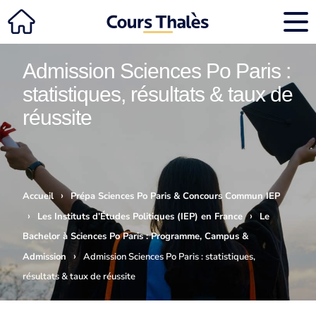
Admission Sciences Po Paris :
statistiques, résultats & taux de
réussite
›
Accueil
Prépa Sciences Po Paris & Concours Commun IEP
›
›
Les Instituts d’Études Politiques (IEP) en France
Le
Bachelor à Sciences Po Paris : Programme, Campus &
›
Admission
Admission Sciences Po Paris : statistiques,
résultats & taux de réussite