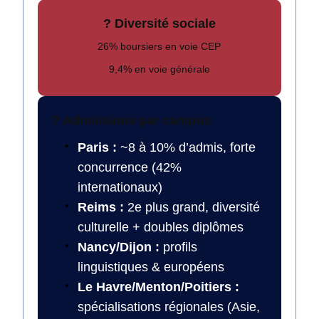
? Diversité sociale
26% boursiers en voie CEP
9,4% en voie générale
?️ Admissions par campus
Paris :
~8 à 10% d’admis, forte
concurrence (42%
internationaux)
Reims :
2e plus grand, diversité
culturelle + doubles diplômes
Nancy/Dijon :
profils
linguistiques & européens
Le Havre/Menton/Poitiers :
spécialisations régionales (Asie,