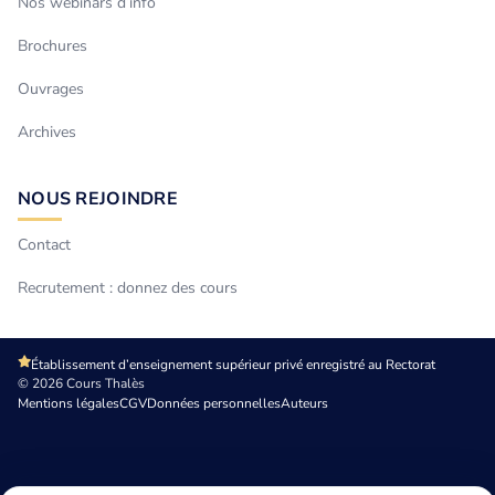
Nos webinars d’info
Brochures
Ouvrages
Archives
NOUS REJOINDRE
Contact
Recrutement : donnez des cours
Établissement d’enseignement supérieur privé enregistré au Rectorat
© 2026 Cours Thalès
Mentions légales
CGV
Données personnelles
Auteurs