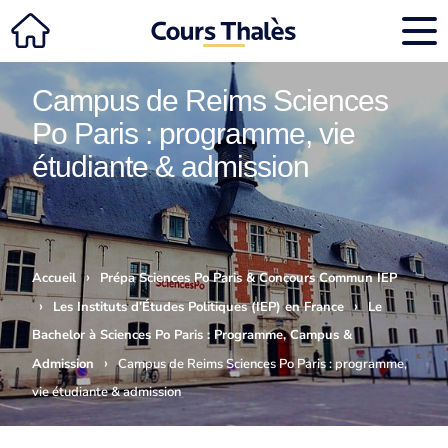
Campus de Reims Sciences
Po Paris : programme, vie
étudiante & admission
›
Accueil
Prépa Sciences Po Paris & Concours Commun IEP
›
›
Les Instituts d’Études Politiques (IEP) en France
Le
Bachelor à Sciences Po Paris : Programme, Campus &
›
Admission
Campus de Reims Sciences Po Paris : programme,
vie étudiante & admission