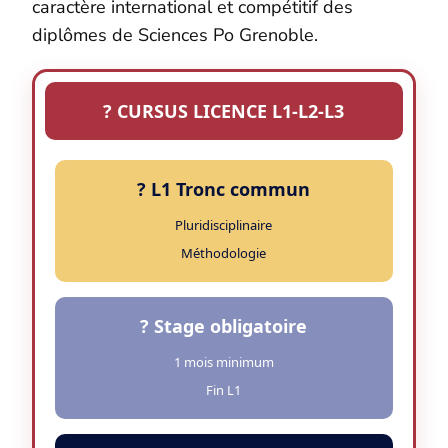
caractère international et compétitif des
diplômes de Sciences Po Grenoble.
? CURSUS LICENCE L1-L2-L3
? L1 Tronc commun
Pluridisciplinaire
Méthodologie
? Stage obligatoire
1 mois minimum
Fin L1