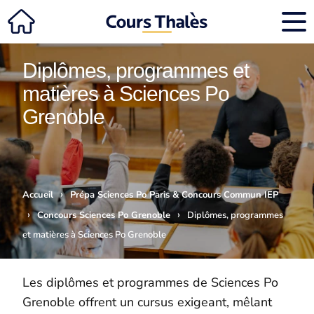
Diplômes, programmes et
matières à Sciences Po
Grenoble
›
Accueil
Prépa Sciences Po Paris & Concours Commun IEP
›
›
Concours Sciences Po Grenoble
Diplômes, programmes
et matières à Sciences Po Grenoble
Les diplômes et programmes de Sciences Po
Grenoble offrent un cursus exigeant, mêlant