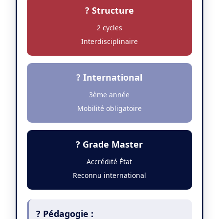
? Structure
2 cycles
Interdisciplinaire
? International
3ème année
Mobilité obligatoire
? Grade Master
Accrédité État
Reconnu international
? Pédagogie :