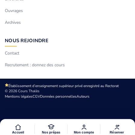
Ouvrages
Archives
NOUS REJOINDRE
Contact
Recrutement : donnez des cours
Établissement d’enseignement supérieur privé enregistré au Rectorat
© 2026 Cours Thalès
Mentions légales
CGV
Données personnelles
Auteurs
Accueil
Nos prépas
Mon compte
Réserver