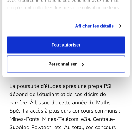
avec d'autres informations que vous leur avez fournies
ou qu'ils ont collectées lors de votre utilisation de leurs
services.
Afficher les détails
Tout autoriser
Poursuivre ses études après une
Personnaliser
prépa PSI ?
La poursuite d’études après une prépa PSI
dépend de l’étudiant et de ses désirs de
carrière. À l’issue de cette année de Maths
Spé, il a accès à plusieurs concours communs :
Mines-Ponts, Mines-Télécom, e3a, Centrale-
Supélec, Polytech, etc. Au total, ces concours