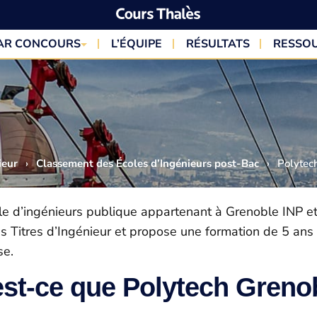
PAR CONCOURS
L’ÉQUIPE
RÉSULTATS
RESSO
ieur
›
Classement des Écoles d’Ingénieurs post-Bac
›
Polytec
e d’ingénieurs publique appartenant à Grenoble INP et f
s Titres d’Ingénieur et propose une formation de 5 ans
se.
st-ce que Polytech Greno