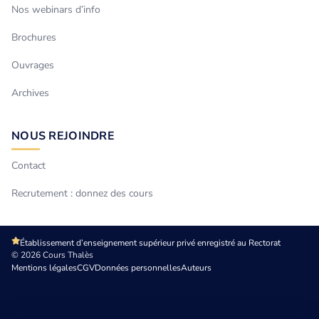
Nos webinars d’info
Brochures
Ouvrages
Archives
NOUS REJOINDRE
Contact
Recrutement : donnez des cours
Établissement d’enseignement supérieur privé enregistré au Rectorat
© 2026 Cours Thalès
Mentions légales
CGV
Données personnelles
Auteurs