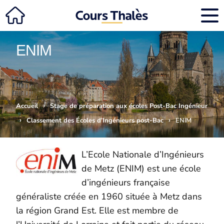
ENIM
›
Accueil
Stage de préparation aux écoles Post-Bac Ingénieur
›
›
Classement des Écoles d’Ingénieurs post-Bac
ENIM
L’Ecole Nationale d’Ingénieurs
de Metz (ENIM) est une école
d’ingénieurs française
généraliste
créée en 1
960
située à Metz dans
la région Grand Est
. Elle est membre de